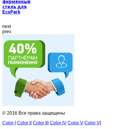
фирменный
стиль для
EcoPark
next
prev
© 2016 Все права защищены
Color I
Color II
Color III
Color IV
Color V
Color VI