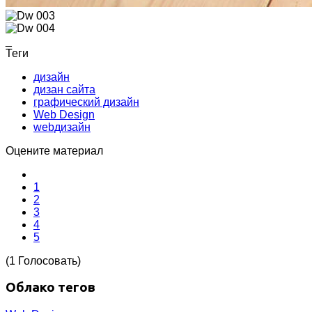
_
Теги
дизайн
дизан сайта
графический дизайн
Web Design
webдизайн
Оцените материал
1
2
3
4
5
(1 Голосовать)
Облако тегов