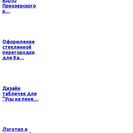
ВДПО
Приозерского
р…
Оформление
стеклянной
перегородки
для Ка…
Дизайн
табличек для
"Усы на пене…
Логотип и