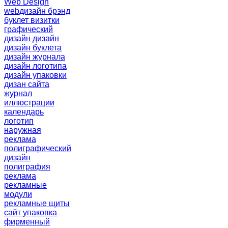
Web Design
webдизайн
брэнд
буклет
визитки
графический
дизайн
дизайн
дизайн буклета
дизайн журнала
дизайн логотипа
дизайн упаковки
дизан сайта
журнал
иллюстрации
календарь
логотип
наружная
реклама
полиграфический
дизайн
полиграфия
реклама
рекламные
модули
рекламные щиты
сайт
упаковка
фирменный