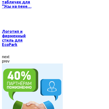
табличек для
"Усы на пене…
Логотип и
фирменный
стиль для
EcoPark
next
prev