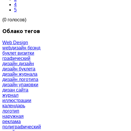
4
5
(0 голосов)
Облако тегов
Web Design
webдизайн
брэнд
буклет
визитки
графический
дизайн
дизайн
дизайн буклета
дизайн журнала
дизайн логотипа
дизайн упаковки
дизан сайта
журнал
иллюстрации
календарь
логотип
наружная
реклама
полиграфический