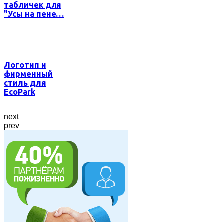
табличек для
"Усы на пене…
Логотип и
фирменный
стиль для
EcoPark
next
prev