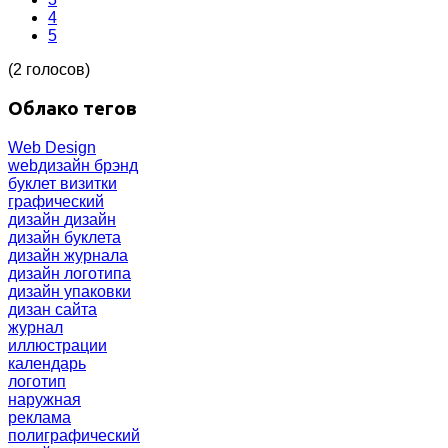
4
5
(2 голосов)
Облако тегов
Web Design
webдизайн
брэнд
буклет
визитки
графический
дизайн
дизайн
дизайн буклета
дизайн журнала
дизайн логотипа
дизайн упаковки
дизан сайта
журнал
иллюстрации
календарь
логотип
наружная
реклама
полиграфический